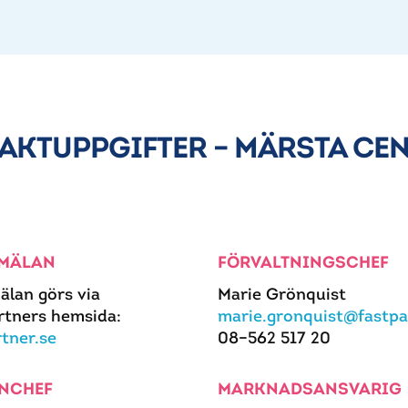
AKTUPPGIFTER – MÄRSTA CE
MÄLAN
FÖRVALTNINGSCHEF
älan görs via
Marie Grönquist
rtners hemsida:
marie.gronquist@fastpa
rtner.se
08–562 517 20
NCHEF
MARKNADSANSVARIG